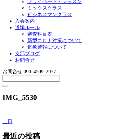
プライベート・レッスン
ミックスクラス
ビジネスマンクラス
入会案内
道場ルール
審査科目表
新型コロナ対策について
気象警報について
支部ブログ
お問合せ
お問合せ
090ｰ4509ｰ2977
IMG_5530
土日
投
稿
最近の投稿