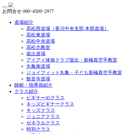
お問合せ
090ｰ4509ｰ2977
道場紹介
高松西道場（香川中央支部 本部道場）
高松東道場
高松中央道場
高松北教室
坂出道場
アイアイ体操クラブ坂出・新極真空手教室
丸亀南道場
ジョイフィット丸亀・子ども新極真空手教室
観音寺道場
師範・指導員紹介
クラス紹介
ビギナー45クラス
キッズビギナークラス
キッズクラス
ジュニアクラス
ゼネラルクラス
特別クラス