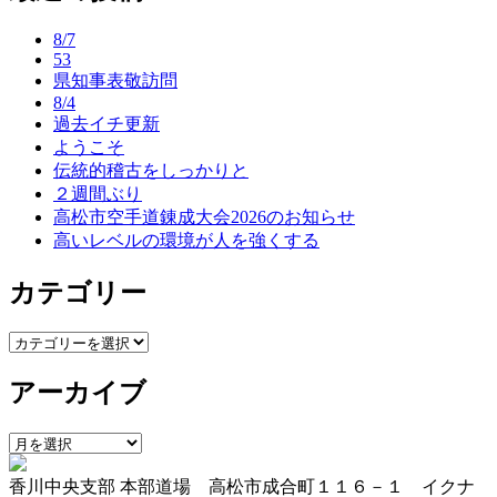
ナ
8/7
ビ
53
県知事表敬訪問
ゲ
8/4
ー
過去イチ更新
ようこそ
シ
伝統的稽古をしっかりと
ョ
２週間ぶり
高松市空手道錬成大会2026のお知らせ
ン
高いレベルの環境が人を強くする
カテゴリー
カ
テ
アーカイブ
ゴ
リ
ー
ア
ー
香川中央支部 本部道場 高松市成合町１１６－１ イクナ
カ