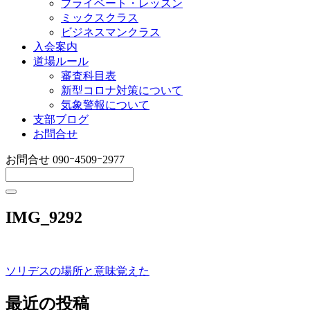
プライベート・レッスン
ミックスクラス
ビジネスマンクラス
入会案内
道場ルール
審査科目表
新型コロナ対策について
気象警報について
支部ブログ
お問合せ
お問合せ
090ｰ4509ｰ2977
IMG_9292
ソリデスの場所と意味覚えた
投
稿
最近の投稿