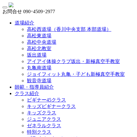
お問合せ
090ｰ4509ｰ2977
道場紹介
高松西道場（香川中央支部 本部道場）
高松東道場
高松中央道場
高松北教室
坂出道場
アイアイ体操クラブ坂出・新極真空手教室
丸亀南道場
ジョイフィット丸亀・子ども新極真空手教室
観音寺道場
師範・指導員紹介
クラス紹介
ビギナー45クラス
キッズビギナークラス
キッズクラス
ジュニアクラス
ゼネラルクラス
特別クラス