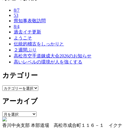
ナ
8/7
ビ
53
県知事表敬訪問
ゲ
8/4
ー
過去イチ更新
ようこそ
シ
伝統的稽古をしっかりと
ョ
２週間ぶり
高松市空手道錬成大会2026のお知らせ
ン
高いレベルの環境が人を強くする
カテゴリー
カ
テ
アーカイブ
ゴ
リ
ー
ア
ー
香川中央支部 本部道場 高松市成合町１１６－１ イクナ
カ