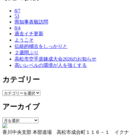
ナ
8/7
ビ
53
県知事表敬訪問
ゲ
8/4
ー
過去イチ更新
ようこそ
シ
伝統的稽古をしっかりと
ョ
２週間ぶり
高松市空手道錬成大会2026のお知らせ
ン
高いレベルの環境が人を強くする
カテゴリー
カ
テ
アーカイブ
ゴ
リ
ー
ア
ー
香川中央支部 本部道場 高松市成合町１１６－１ イクナ
カ