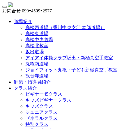
お問合せ
090ｰ4509ｰ2977
道場紹介
高松西道場（香川中央支部 本部道場）
高松東道場
高松中央道場
高松北教室
坂出道場
アイアイ体操クラブ坂出・新極真空手教室
丸亀南道場
ジョイフィット丸亀・子ども新極真空手教室
観音寺道場
師範・指導員紹介
クラス紹介
ビギナー45クラス
キッズビギナークラス
キッズクラス
ジュニアクラス
ゼネラルクラス
特別クラス