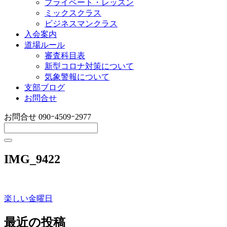
プライベート・レッスン
ミックスクラス
ビジネスマンクラス
入会案内
道場ルール
審査科目表
新型コロナ対策について
気象警報について
支部ブログ
お問合せ
お問合せ
090ｰ4509ｰ2977
IMG_9422
楽しい金曜日
投
稿
最近の投稿