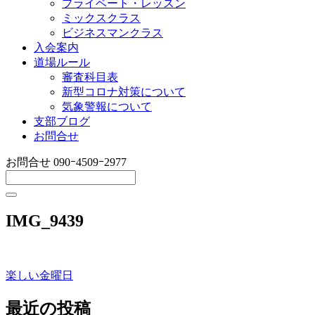
プライベート・レッスン
ミックスクラス
ビジネスマンクラス
入会案内
道場ルール
審査科目表
新型コロナ対策について
気象警報について
支部ブログ
お問合せ
お問合せ
090ｰ4509ｰ2977
IMG_9439
楽しい金曜日
投
稿
最近の投稿