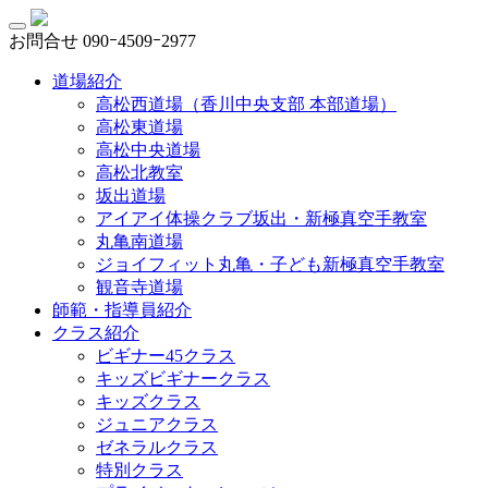
お問合せ
090ｰ4509ｰ2977
道場紹介
高松西道場（香川中央支部 本部道場）
高松東道場
高松中央道場
高松北教室
坂出道場
アイアイ体操クラブ坂出・新極真空手教室
丸亀南道場
ジョイフィット丸亀・子ども新極真空手教室
観音寺道場
師範・指導員紹介
クラス紹介
ビギナー45クラス
キッズビギナークラス
キッズクラス
ジュニアクラス
ゼネラルクラス
特別クラス