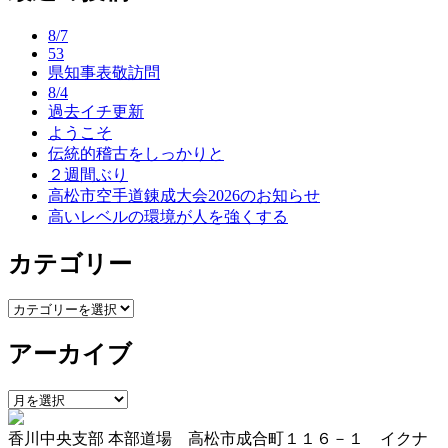
ナ
8/7
ビ
53
県知事表敬訪問
ゲ
8/4
ー
過去イチ更新
ようこそ
シ
伝統的稽古をしっかりと
ョ
２週間ぶり
高松市空手道錬成大会2026のお知らせ
ン
高いレベルの環境が人を強くする
カテゴリー
カ
テ
アーカイブ
ゴ
リ
ー
ア
ー
香川中央支部 本部道場 高松市成合町１１６－１ イクナ
カ