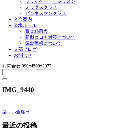
プライベート・レッスン
ミックスクラス
ビジネスマンクラス
入会案内
道場ルール
審査科目表
新型コロナ対策について
気象警報について
支部ブログ
お問合せ
お問合せ
090ｰ4509ｰ2977
IMG_9440
楽しい金曜日
投
稿
最近の投稿