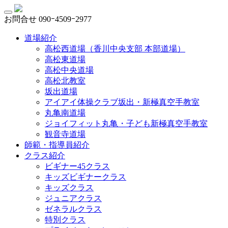
お問合せ
090ｰ4509ｰ2977
道場紹介
高松西道場（香川中央支部 本部道場）
高松東道場
高松中央道場
高松北教室
坂出道場
アイアイ体操クラブ坂出・新極真空手教室
丸亀南道場
ジョイフィット丸亀・子ども新極真空手教室
観音寺道場
師範・指導員紹介
クラス紹介
ビギナー45クラス
キッズビギナークラス
キッズクラス
ジュニアクラス
ゼネラルクラス
特別クラス