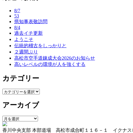
ナ
8/7
ビ
53
県知事表敬訪問
ゲ
8/4
ー
過去イチ更新
ようこそ
シ
伝統的稽古をしっかりと
ョ
２週間ぶり
高松市空手道錬成大会2026のお知らせ
ン
高いレベルの環境が人を強くする
カテゴリー
カ
テ
アーカイブ
ゴ
リ
ー
ア
ー
香川中央支部 本部道場 高松市成合町１１６－１ イクナス
カ