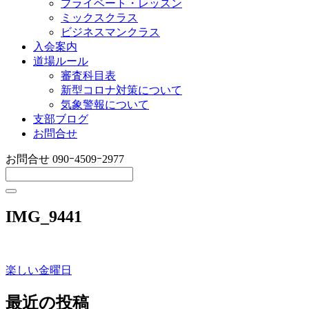
プライベート・レッスン
ミックスクラス
ビジネスマンクラス
入会案内
道場ルール
審査科目表
新型コロナ対策について
気象警報について
支部ブログ
お問合せ
お問合せ
090ｰ4509ｰ2977
IMG_9441
楽しい金曜日
投
稿
最近の投稿