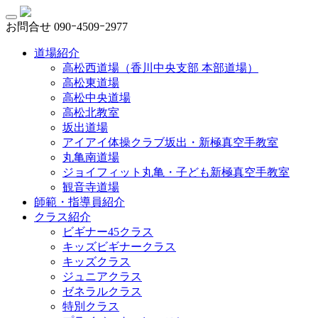
お問合せ
090ｰ4509ｰ2977
道場紹介
高松西道場（香川中央支部 本部道場）
高松東道場
高松中央道場
高松北教室
坂出道場
アイアイ体操クラブ坂出・新極真空手教室
丸亀南道場
ジョイフィット丸亀・子ども新極真空手教室
観音寺道場
師範・指導員紹介
クラス紹介
ビギナー45クラス
キッズビギナークラス
キッズクラス
ジュニアクラス
ゼネラルクラス
特別クラス