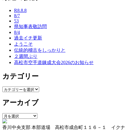
ナ
R8.8.8
ビ
8/7
53
ゲ
県知事表敬訪問
ー
8/4
過去イチ更新
シ
ようこそ
ョ
伝統的稽古をしっかりと
２週間ぶり
ン
高松市空手道錬成大会2026のお知らせ
カテゴリー
カ
テ
アーカイブ
ゴ
リ
ー
ア
ー
香川中央支部 本部道場 高松市成合町１１６－１ イクナ
カ