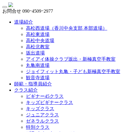
お問合せ
090ｰ4509ｰ2977
道場紹介
高松西道場（香川中央支部 本部道場）
高松東道場
高松中央道場
高松北教室
坂出道場
アイアイ体操クラブ坂出・新極真空手教室
丸亀南道場
ジョイフィット丸亀・子ども新極真空手教室
観音寺道場
師範・指導員紹介
クラス紹介
ビギナー45クラス
キッズビギナークラス
キッズクラス
ジュニアクラス
ゼネラルクラス
特別クラス