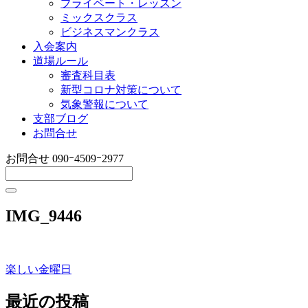
プライベート・レッスン
ミックスクラス
ビジネスマンクラス
入会案内
道場ルール
審査科目表
新型コロナ対策について
気象警報について
支部ブログ
お問合せ
お問合せ
090ｰ4509ｰ2977
IMG_9446
楽しい金曜日
投
稿
最近の投稿