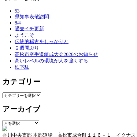
ナ
53
ビ
県知事表敬訪問
ゲ
8/4
過去イチ更新
ー
ようこそ
伝統的稽古をしっかりと
シ
２週間ぶり
ョ
高松市空手道錬成大会2026のお知らせ
高いレベルの環境が人を強くする
ン
鉄下駄
カテゴリー
カ
テ
アーカイブ
ゴ
リ
ー
ア
ー
香川中央支部 本部道場 高松市成合町１１６－１ イクナス
カ