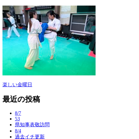
楽しい金曜日
投
稿
最近の投稿
ナ
8/7
ビ
53
県知事表敬訪問
ゲ
8/4
ー
過去イチ更新