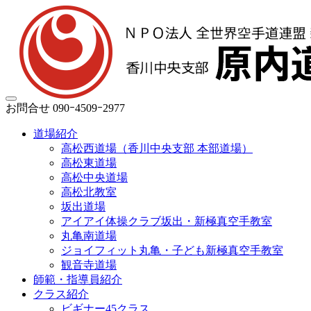
お問合せ
090ｰ4509ｰ2977
道場紹介
高松西道場（香川中央支部 本部道場）
高松東道場
高松中央道場
高松北教室
坂出道場
アイアイ体操クラブ坂出・新極真空手教室
丸亀南道場
ジョイフィット丸亀・子ども新極真空手教室
観音寺道場
師範・指導員紹介
クラス紹介
ビギナー45クラス