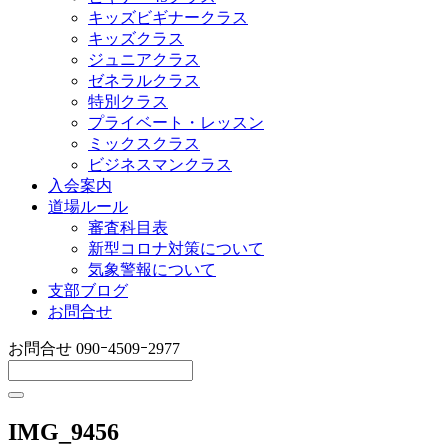
キッズビギナークラス
キッズクラス
ジュニアクラス
ゼネラルクラス
特別クラス
プライベート・レッスン
ミックスクラス
ビジネスマンクラス
入会案内
道場ルール
審査科目表
新型コロナ対策について
気象警報について
支部ブログ
お問合せ
お問合せ
090ｰ4509ｰ2977
IMG_9456