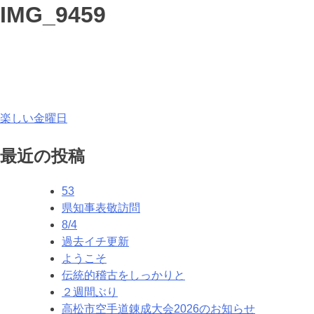
IMG_9459
投
楽しい金曜日
稿
最近の投稿
ナ
53
ビ
県知事表敬訪問
ゲ
8/4
過去イチ更新
ー
ようこそ
シ
伝統的稽古をしっかりと
２週間ぶり
ョ
高松市空手道錬成大会2026のお知らせ