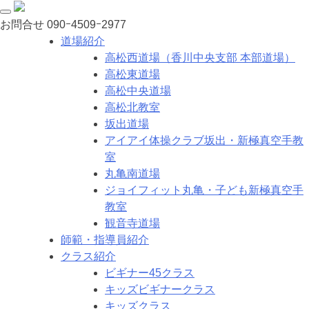
お問合せ
090ｰ4509ｰ2977
道場紹介
高松西道場（香川中央支部 本部道場）
高松東道場
高松中央道場
高松北教室
坂出道場
アイアイ体操クラブ坂出・新極真空手教
室
丸亀南道場
ジョイフィット丸亀・子ども新極真空手
教室
観音寺道場
師範・指導員紹介
クラス紹介
ビギナー45クラス
キッズビギナークラス
キッズクラス