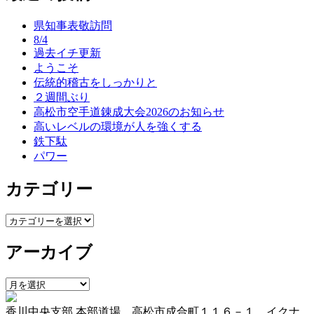
ナ
県知事表敬訪問
ビ
8/4
ゲ
過去イチ更新
ようこそ
ー
伝統的稽古をしっかりと
シ
２週間ぶり
高松市空手道錬成大会2026のお知らせ
ョ
高いレベルの環境が人を強くする
ン
鉄下駄
パワー
カテゴリー
カ
テ
アーカイブ
ゴ
リ
ー
ア
ー
香川中央支部 本部道場 高松市成合町１１６－１ イクナ
カ