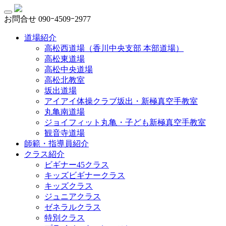
お問合せ
090ｰ4509ｰ2977
道場紹介
高松西道場（香川中央支部 本部道場）
高松東道場
高松中央道場
高松北教室
坂出道場
アイアイ体操クラブ坂出・新極真空手教室
丸亀南道場
ジョイフィット丸亀・子ども新極真空手教室
観音寺道場
師範・指導員紹介
クラス紹介
ビギナー45クラス
キッズビギナークラス
キッズクラス
ジュニアクラス
ゼネラルクラス
特別クラス