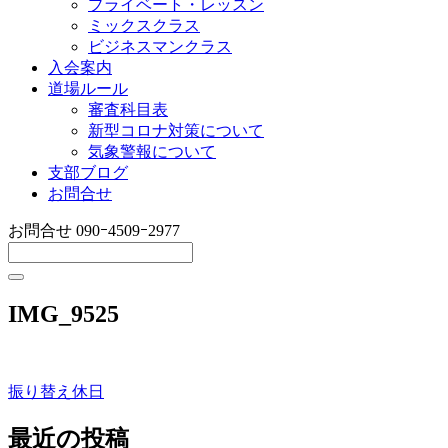
プライベート・レッスン
ミックスクラス
ビジネスマンクラス
入会案内
道場ルール
審査科目表
新型コロナ対策について
気象警報について
支部ブログ
お問合せ
お問合せ
090ｰ4509ｰ2977
IMG_9525
振り替え休日
投
稿
最近の投稿