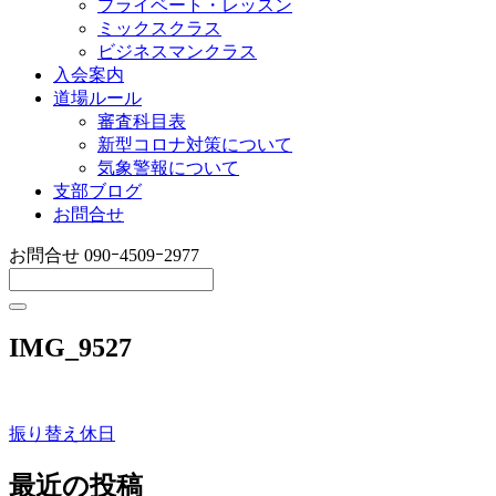
プライベート・レッスン
ミックスクラス
ビジネスマンクラス
入会案内
道場ルール
審査科目表
新型コロナ対策について
気象警報について
支部ブログ
お問合せ
お問合せ
090ｰ4509ｰ2977
IMG_9527
振り替え休日
投
稿
最近の投稿