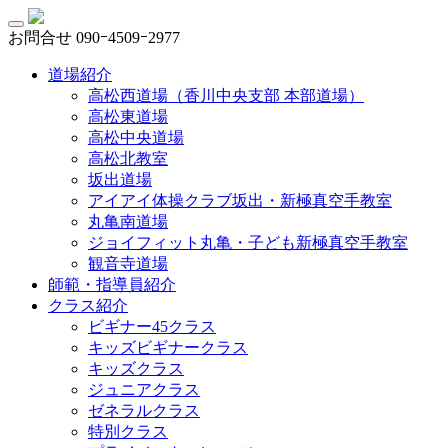
お問合せ
090ｰ4509ｰ2977
道場紹介
高松西道場（香川中央支部 本部道場）
高松東道場
高松中央道場
高松北教室
坂出道場
アイアイ体操クラブ坂出・新極真空手教室
丸亀南道場
ジョイフィット丸亀・子ども新極真空手教室
観音寺道場
師範・指導員紹介
クラス紹介
ビギナー45クラス
キッズビギナークラス
キッズクラス
ジュニアクラス
ゼネラルクラス
特別クラス