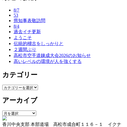
ナ
8/7
ビ
53
県知事表敬訪問
ゲ
8/4
ー
過去イチ更新
ようこそ
シ
伝統的稽古をしっかりと
ョ
２週間ぶり
高松市空手道錬成大会2026のお知らせ
ン
高いレベルの環境が人を強くする
カテゴリー
カ
テ
アーカイブ
ゴ
リ
ー
ア
ー
香川中央支部 本部道場 高松市成合町１１６－１ イクナ
カ