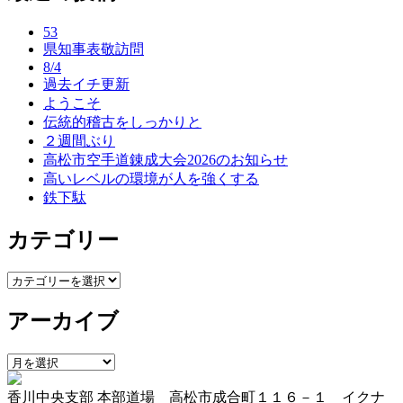
ナ
53
ビ
県知事表敬訪問
ゲ
8/4
過去イチ更新
ー
ようこそ
伝統的稽古をしっかりと
シ
２週間ぶり
ョ
高松市空手道錬成大会2026のお知らせ
高いレベルの環境が人を強くする
ン
鉄下駄
カテゴリー
カ
テ
アーカイブ
ゴ
リ
ー
ア
ー
香川中央支部 本部道場 高松市成合町１１６－１ イクナ
カ