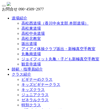
お問合せ
090ｰ4509ｰ2977
道場紹介
高松西道場（香川中央支部 本部道場）
高松東道場
高松中央道場
高松北教室
坂出道場
アイアイ体操クラブ坂出・新極真空手教室
丸亀南道場
ジョイフィット丸亀・子ども新極真空手教室
観音寺道場
師範・指導員紹介
クラス紹介
ビギナー45クラス
キッズビギナークラス
キッズクラス
ジュニアクラス
ゼネラルクラス
特別クラス