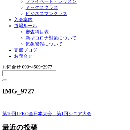
プライベート・レッスン
ミックスクラス
ビジネスマンクラス
入会案内
道場ルール
審査科目表
新型コロナ対策について
気象警報について
支部ブログ
お問合せ
お問合せ
090ｰ4509ｰ2977
IMG_9727
第10回J FKO全日本大会、第1回シニア大会
投
稿
最近の投稿