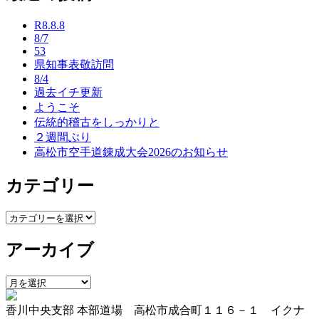
ナ
R8.8.8
ビ
8/7
53
ゲ
県知事表敬訪問
ー
8/4
過去イチ更新
シ
ようこそ
ョ
伝統的稽古をしっかりと
２週間ぶり
ン
高松市空手道錬成大会2026のお知らせ
カテゴリー
カ
テ
アーカイブ
ゴ
リ
ー
ア
ー
香川中央支部 本部道場 高松市成合町１１６－１ イクナ
カ