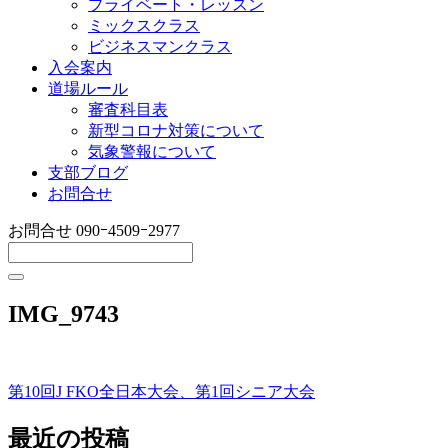
プライベート・レッスン
ミックスクラス
ビジネスマンクラス
入会案内
道場ルール
審査科目表
新型コロナ対策について
気象警報について
支部ブログ
お問合せ
お問合せ
090ｰ4509ｰ2977
IMG_9743
第10回J FKO全日本大会、第1回シニア大会
投
稿
最近の投稿