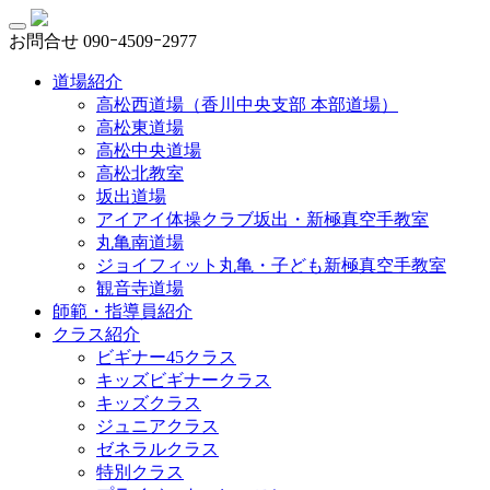
お問合せ
090ｰ4509ｰ2977
道場紹介
高松西道場（香川中央支部 本部道場）
高松東道場
高松中央道場
高松北教室
坂出道場
アイアイ体操クラブ坂出・新極真空手教室
丸亀南道場
ジョイフィット丸亀・子ども新極真空手教室
観音寺道場
師範・指導員紹介
クラス紹介
ビギナー45クラス
キッズビギナークラス
キッズクラス
ジュニアクラス
ゼネラルクラス
特別クラス