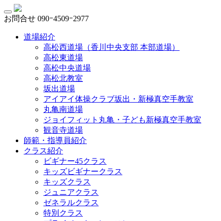
お問合せ
090ｰ4509ｰ2977
道場紹介
高松西道場（香川中央支部 本部道場）
高松東道場
高松中央道場
高松北教室
坂出道場
アイアイ体操クラブ坂出・新極真空手教室
丸亀南道場
ジョイフィット丸亀・子ども新極真空手教室
観音寺道場
師範・指導員紹介
クラス紹介
ビギナー45クラス
キッズビギナークラス
キッズクラス
ジュニアクラス
ゼネラルクラス
特別クラス