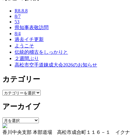
ナ
R8.8.8
ビ
8/7
53
ゲ
県知事表敬訪問
ー
8/4
過去イチ更新
シ
ようこそ
ョ
伝統的稽古をしっかりと
２週間ぶり
ン
高松市空手道錬成大会2026のお知らせ
カテゴリー
カ
テ
アーカイブ
ゴ
リ
ー
ア
ー
香川中央支部 本部道場 高松市成合町１１６－１ イクナ
カ