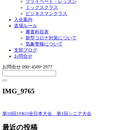
プライベート・レッスン
ミックスクラス
ビジネスマンクラス
入会案内
道場ルール
審査科目表
新型コロナ対策について
気象警報について
支部ブログ
お問合せ
お問合せ
090ｰ4509ｰ2977
IMG_9765
第10回J FKO全日本大会、第1回シニア大会
投
稿
最近の投稿