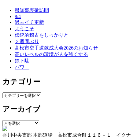
ナ
県知事表敬訪問
ビ
8/4
過去イチ更新
ゲ
ようこそ
ー
伝統的稽古をしっかりと
２週間ぶり
シ
高松市空手道錬成大会2026のお知らせ
ョ
高いレベルの環境が人を強くする
鉄下駄
ン
パワー
カテゴリー
カ
テ
アーカイブ
ゴ
リ
ー
ア
ー
香川中央支部 本部道場 高松市成合町１１６－１ イクナ
カ