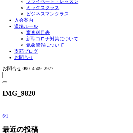
プライベート・レッスン
ミックスクラス
ビジネスマンクラス
入会案内
道場ルール
審査科目表
新型コロナ対策について
気象警報について
支部ブログ
お問合せ
お問合せ
090ｰ4509ｰ2977
IMG_9820
6/1
投
稿
最近の投稿