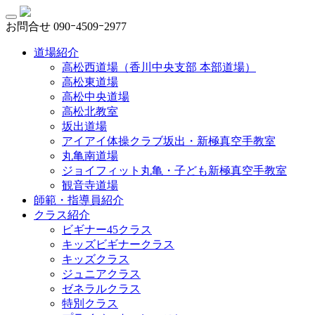
お問合せ
090ｰ4509ｰ2977
道場紹介
高松西道場（香川中央支部 本部道場）
高松東道場
高松中央道場
高松北教室
坂出道場
アイアイ体操クラブ坂出・新極真空手教室
丸亀南道場
ジョイフィット丸亀・子ども新極真空手教室
観音寺道場
師範・指導員紹介
クラス紹介
ビギナー45クラス
キッズビギナークラス
キッズクラス
ジュニアクラス
ゼネラルクラス
特別クラス