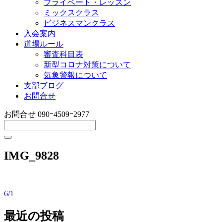
プライベート・レッスン
ミックスクラス
ビジネスマンクラス
入会案内
道場ルール
審査科目表
新型コロナ対策について
気象警報について
支部ブログ
お問合せ
お問合せ
090ｰ4509ｰ2977
IMG_9828
6/1
投
稿
最近の投稿