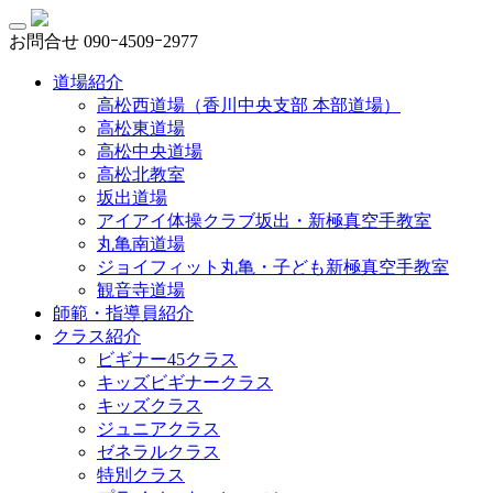
お問合せ
090ｰ4509ｰ2977
道場紹介
高松西道場（香川中央支部 本部道場）
高松東道場
高松中央道場
高松北教室
坂出道場
アイアイ体操クラブ坂出・新極真空手教室
丸亀南道場
ジョイフィット丸亀・子ども新極真空手教室
観音寺道場
師範・指導員紹介
クラス紹介
ビギナー45クラス
キッズビギナークラス
キッズクラス
ジュニアクラス
ゼネラルクラス
特別クラス