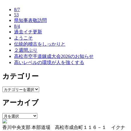
ナ
8/7
ビ
53
県知事表敬訪問
ゲ
8/4
ー
過去イチ更新
ようこそ
シ
伝統的稽古をしっかりと
ョ
２週間ぶり
高松市空手道錬成大会2026のお知らせ
ン
高いレベルの環境が人を強くする
カテゴリー
カ
テ
アーカイブ
ゴ
リ
ー
ア
ー
香川中央支部 本部道場 高松市成合町１１６－１ イクナ
カ