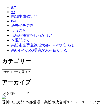
ナ
8/7
ビ
53
県知事表敬訪問
ゲ
8/4
ー
過去イチ更新
ようこそ
シ
伝統的稽古をしっかりと
ョ
２週間ぶり
高松市空手道錬成大会2026のお知らせ
ン
高いレベルの環境が人を強くする
カテゴリー
カ
テ
アーカイブ
ゴ
リ
ー
ア
ー
香川中央支部 本部道場 高松市成合町１１６－１ イクナ
カ