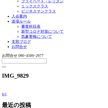
プライベート・レッスン
ミックスクラス
ビジネスマンクラス
入会案内
道場ルール
審査科目表
新型コロナ対策について
気象警報について
支部ブログ
お問合せ
お問合せ
090ｰ4509ｰ2977
IMG_9829
6/1
投
稿
最近の投稿