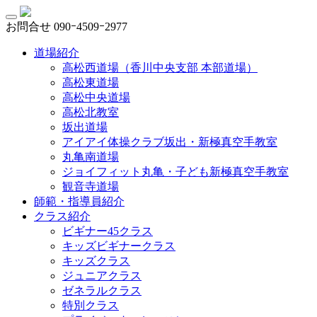
お問合せ
090ｰ4509ｰ2977
道場紹介
高松西道場（香川中央支部 本部道場）
高松東道場
高松中央道場
高松北教室
坂出道場
アイアイ体操クラブ坂出・新極真空手教室
丸亀南道場
ジョイフィット丸亀・子ども新極真空手教室
観音寺道場
師範・指導員紹介
クラス紹介
ビギナー45クラス
キッズビギナークラス
キッズクラス
ジュニアクラス
ゼネラルクラス
特別クラス