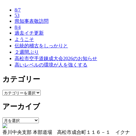
ナ
8/7
ビ
53
県知事表敬訪問
ゲ
8/4
ー
過去イチ更新
ようこそ
シ
伝統的稽古をしっかりと
ョ
２週間ぶり
高松市空手道錬成大会2026のお知らせ
ン
高いレベルの環境が人を強くする
カテゴリー
カ
テ
アーカイブ
ゴ
リ
ー
ア
ー
香川中央支部 本部道場 高松市成合町１１６－１ イクナ
カ