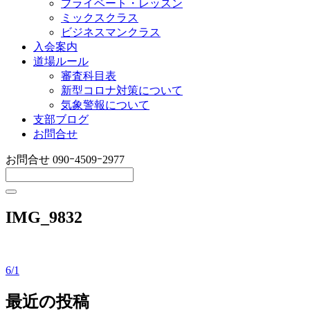
プライベート・レッスン
ミックスクラス
ビジネスマンクラス
入会案内
道場ルール
審査科目表
新型コロナ対策について
気象警報について
支部ブログ
お問合せ
お問合せ
090ｰ4509ｰ2977
IMG_9832
6/1
投
稿
最近の投稿