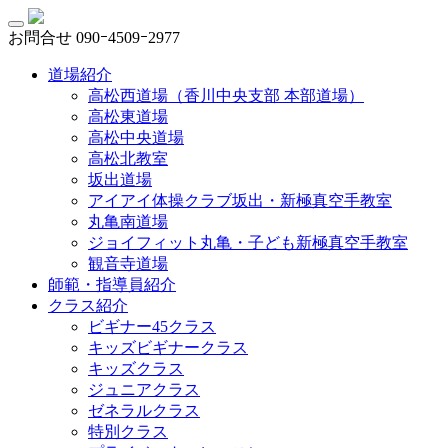
お問合せ
090ｰ4509ｰ2977
道場紹介
高松西道場（香川中央支部 本部道場）
高松東道場
高松中央道場
高松北教室
坂出道場
アイアイ体操クラブ坂出・新極真空手教室
丸亀南道場
ジョイフィット丸亀・子ども新極真空手教室
観音寺道場
師範・指導員紹介
クラス紹介
ビギナー45クラス
キッズビギナークラス
キッズクラス
ジュニアクラス
ゼネラルクラス
特別クラス