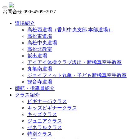
お問合せ
090ｰ4509ｰ2977
道場紹介
高松西道場（香川中央支部 本部道場）
高松東道場
高松中央道場
高松北教室
坂出道場
アイアイ体操クラブ坂出・新極真空手教室
丸亀南道場
ジョイフィット丸亀・子ども新極真空手教室
観音寺道場
師範・指導員紹介
クラス紹介
ビギナー45クラス
キッズビギナークラス
キッズクラス
ジュニアクラス
ゼネラルクラス
特別クラス