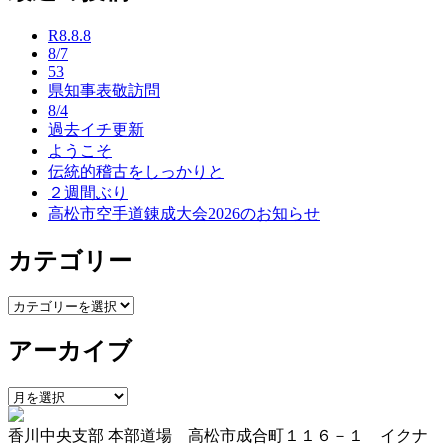
ナ
R8.8.8
ビ
8/7
53
ゲ
県知事表敬訪問
ー
8/4
過去イチ更新
シ
ようこそ
ョ
伝統的稽古をしっかりと
２週間ぶり
ン
高松市空手道錬成大会2026のお知らせ
カテゴリー
カ
テ
アーカイブ
ゴ
リ
ー
ア
ー
香川中央支部 本部道場 高松市成合町１１６－１ イクナ
カ