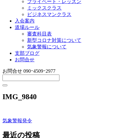
プライベート・レッスン
ミックスクラス
ビジネスマンクラス
入会案内
道場ルール
審査科目表
新型コロナ対策について
気象警報について
支部ブログ
お問合せ
お問合せ
090ｰ4509ｰ2977
IMG_9840
気象警報発令
投
稿
最近の投稿