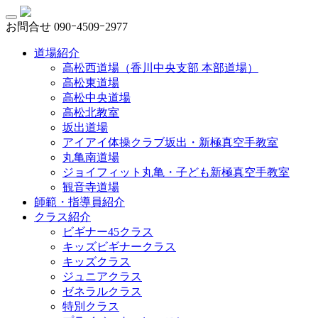
お問合せ
090ｰ4509ｰ2977
道場紹介
高松西道場（香川中央支部 本部道場）
高松東道場
高松中央道場
高松北教室
坂出道場
アイアイ体操クラブ坂出・新極真空手教室
丸亀南道場
ジョイフィット丸亀・子ども新極真空手教室
観音寺道場
師範・指導員紹介
クラス紹介
ビギナー45クラス
キッズビギナークラス
キッズクラス
ジュニアクラス
ゼネラルクラス
特別クラス