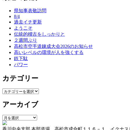
ナ
県知事表敬訪問
ビ
8/4
ゲ
過去イチ更新
ようこそ
ー
伝統的稽古をしっかりと
シ
２週間ぶり
高松市空手道錬成大会2026のお知らせ
ョ
高いレベルの環境が人を強くする
ン
鉄下駄
パワー
カテゴリー
カ
テ
アーカイブ
ゴ
リ
ー
ア
ー
香川中央支部 本部道場 高松市成合町１１６－１ イクナス
カ