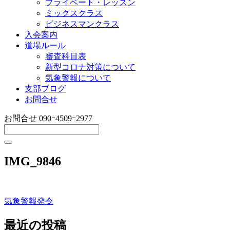
プライベート・レッスン
ミックスクラス
ビジネスマンクラス
入会案内
道場ルール
審査科目表
新型コロナ対策について
気象警報について
支部ブログ
お問合せ
お問合せ
090ｰ4509ｰ2977
IMG_9846
気象警報発令
投
稿
最近の投稿