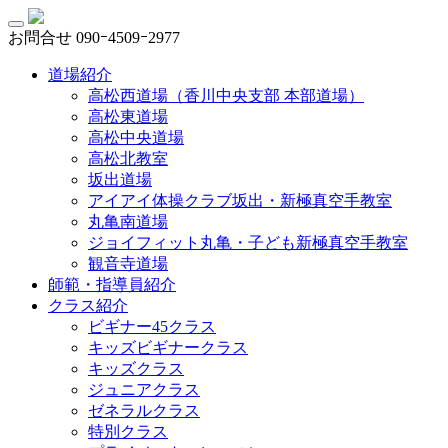
お問合せ
090ｰ4509ｰ2977
道場紹介
高松西道場（香川中央支部 本部道場）
高松東道場
高松中央道場
高松北教室
坂出道場
アイアイ体操クラブ坂出・新極真空手教室
丸亀南道場
ジョイフィット丸亀・子ども新極真空手教室
観音寺道場
師範・指導員紹介
クラス紹介
ビギナー45クラス
キッズビギナークラス
キッズクラス
ジュニアクラス
ゼネラルクラス
特別クラス