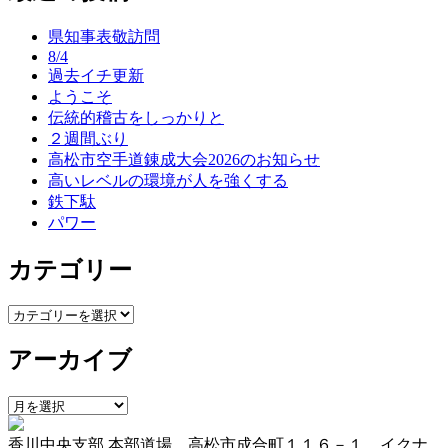
ナ
県知事表敬訪問
ビ
8/4
ゲ
過去イチ更新
ようこそ
ー
伝統的稽古をしっかりと
シ
２週間ぶり
高松市空手道錬成大会2026のお知らせ
ョ
高いレベルの環境が人を強くする
ン
鉄下駄
パワー
カテゴリー
カ
テ
アーカイブ
ゴ
リ
ー
ア
ー
香川中央支部 本部道場 高松市成合町１１６－１ イクナ
カ