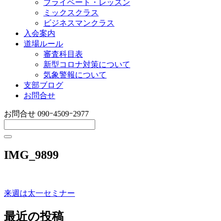
プライベート・レッスン
ミックスクラス
ビジネスマンクラス
入会案内
道場ルール
審査科目表
新型コロナ対策について
気象警報について
支部ブログ
お問合せ
お問合せ
090ｰ4509ｰ2977
IMG_9899
来週は太一セミナー
投
稿
最近の投稿