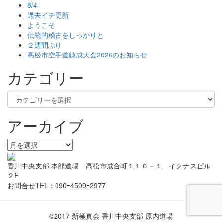
ー
8/4
過去イチ更新
シ
ようこそ
伝統的稽古をしっかりと
ョ
２週間ぶり
ン
高松市空手道錬成大会2026のお知らせ
カテゴリー
カ
テ
ゴ
アーカイブ
リ
ー
ア
ー
カ
香川中央支部 本部道場 高松市成合町１１６－１ イクナスビル
イ
２F
ブ
お問合せTEL：090ｰ4509ｰ2977
©2017 新極真会 香川中央支部 原内道場