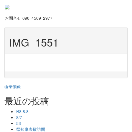
お問合せ
090ｰ4509ｰ2977
IMG_1551
投
疲労困憊
稿
最近の投稿
ナ
R8.8.8
ビ
8/7
53
ゲ
県知事表敬訪問