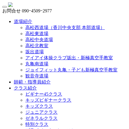
お問合せ
090ｰ4509ｰ2977
道場紹介
高松西道場（香川中央支部 本部道場）
高松東道場
高松中央道場
高松北教室
坂出道場
アイアイ体操クラブ坂出・新極真空手教室
丸亀南道場
ジョイフィット丸亀・子ども新極真空手教室
観音寺道場
師範・指導員紹介
クラス紹介
ビギナー45クラス
キッズビギナークラス
キッズクラス
ジュニアクラス
ゼネラルクラス
特別クラス