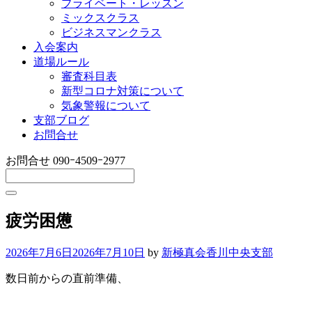
プライベート・レッスン
ミックスクラス
ビジネスマンクラス
入会案内
道場ルール
審査科目表
新型コロナ対策について
気象警報について
支部ブログ
お問合せ
お問合せ
090ｰ4509ｰ2977
疲労困憊
2026年7月6日
2026年7月10日
by
新極真会香川中央支部
数日前からの直前準備、