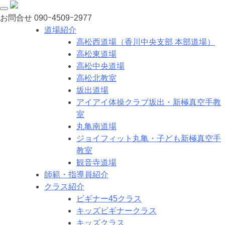
お問合せ
090ｰ4509ｰ2977
道場紹介
高松西道場（香川中央支部 本部道場）
高松東道場
高松中央道場
高松北教室
坂出道場
アイアイ体操クラブ坂出・新極真空手教
室
丸亀南道場
ジョイフィット丸亀・子ども新極真空手
教室
観音寺道場
師範・指導員紹介
クラス紹介
ビギナー45クラス
キッズビギナークラス
キッズクラス