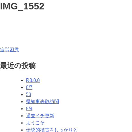
IMG_1552
投
疲労困憊
稿
最近の投稿
ナ
R8.8.8
ビ
8/7
ゲ
53
県知事表敬訪問
ー
8/4
シ
過去イチ更新
ようこそ
ョ
伝統的稽古をしっかりと