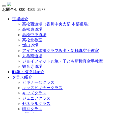
お問合せ
090ｰ4509ｰ2977
道場紹介
高松西道場（香川中央支部 本部道場）
高松東道場
高松中央道場
高松北教室
坂出道場
アイアイ体操クラブ坂出・新極真空手教室
丸亀南道場
ジョイフィット丸亀・子ども新極真空手教室
観音寺道場
師範・指導員紹介
クラス紹介
ビギナー45クラス
キッズビギナークラス
キッズクラス
ジュニアクラス
ゼネラルクラス
特別クラス