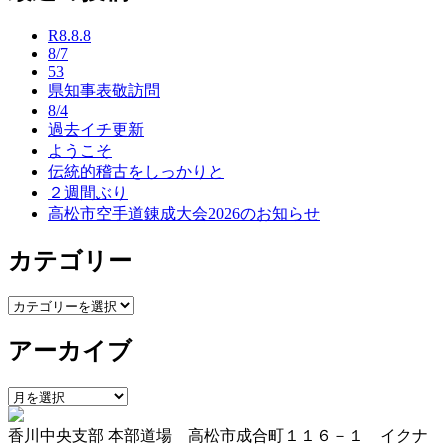
ナ
R8.8.8
ビ
8/7
53
ゲ
県知事表敬訪問
ー
8/4
過去イチ更新
シ
ようこそ
ョ
伝統的稽古をしっかりと
２週間ぶり
ン
高松市空手道錬成大会2026のお知らせ
カテゴリー
カ
テ
アーカイブ
ゴ
リ
ー
ア
ー
香川中央支部 本部道場 高松市成合町１１６－１ イクナ
カ