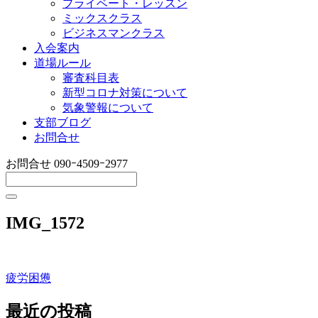
プライベート・レッスン
ミックスクラス
ビジネスマンクラス
入会案内
道場ルール
審査科目表
新型コロナ対策について
気象警報について
支部ブログ
お問合せ
お問合せ
090ｰ4509ｰ2977
IMG_1572
疲労困憊
投
稿
最近の投稿