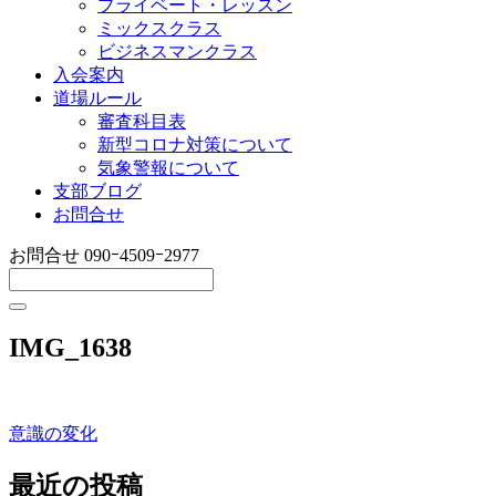
プライベート・レッスン
ミックスクラス
ビジネスマンクラス
入会案内
道場ルール
審査科目表
新型コロナ対策について
気象警報について
支部ブログ
お問合せ
お問合せ
090ｰ4509ｰ2977
IMG_1638
意識の変化
投
稿
最近の投稿