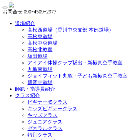
お問合せ
090ｰ4509ｰ2977
道場紹介
高松西道場（香川中央支部 本部道場）
高松東道場
高松中央道場
高松北教室
坂出道場
アイアイ体操クラブ坂出・新極真空手教室
丸亀南道場
ジョイフィット丸亀・子ども新極真空手教室
観音寺道場
師範・指導員紹介
クラス紹介
ビギナー45クラス
キッズビギナークラス
キッズクラス
ジュニアクラス
ゼネラルクラス
特別クラス