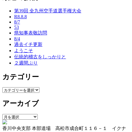
ナ
第39回 全九州空手道選手権大会
ビ
R8.8.8
ゲ
8/7
53
ー
県知事表敬訪問
8/4
シ
過去イチ更新
ョ
ようこそ
伝統的稽古をしっかりと
ン
２週間ぶり
カテゴリー
カ
テ
アーカイブ
ゴ
リ
ー
ア
ー
香川中央支部 本部道場 高松市成合町１１６－１ イクナ
カ