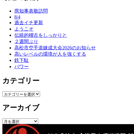
ナ
県知事表敬訪問
ビ
8/4
ゲ
過去イチ更新
ようこそ
ー
伝統的稽古をしっかりと
シ
２週間ぶり
高松市空手道錬成大会2026のお知らせ
ョ
高いレベルの環境が人を強くする
ン
鉄下駄
パワー
カテゴリー
カ
テ
アーカイブ
ゴ
リ
ー
ア
ー
カ