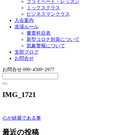
プライベート・レッスン
ミックスクラス
ビジネスマンクラス
入会案内
道場ルール
審査科目表
新型コロナ対策について
気象警報について
支部ブログ
お問合せ
お問合せ
090ｰ4509ｰ2977
IMG_1721
心が綺麗である事
投
稿
最近の投稿