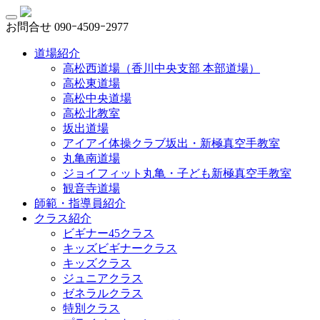
お問合せ
090ｰ4509ｰ2977
道場紹介
高松西道場（香川中央支部 本部道場）
高松東道場
高松中央道場
高松北教室
坂出道場
アイアイ体操クラブ坂出・新極真空手教室
丸亀南道場
ジョイフィット丸亀・子ども新極真空手教室
観音寺道場
師範・指導員紹介
クラス紹介
ビギナー45クラス
キッズビギナークラス
キッズクラス
ジュニアクラス
ゼネラルクラス
特別クラス