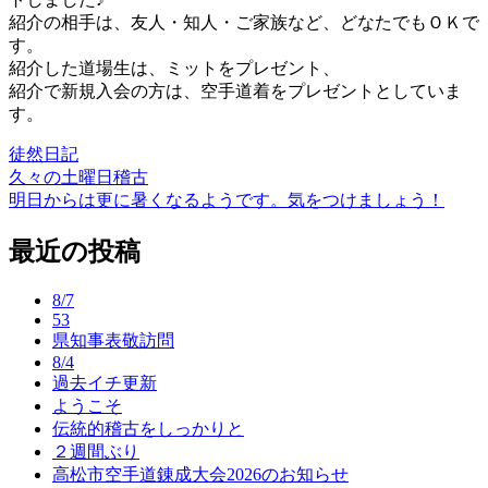
紹介の相手は、友人・知人・ご家族など、どなたでもＯＫで
す。
紹介した道場生は、ミットをプレゼント、
紹介で新規入会の方は、空手道着をプレゼントとしていま
す。
徒然日記
久々の土曜日稽古
投
明日からは更に暑くなるようです。気をつけましょう！
稿
最近の投稿
ナ
ビ
8/7
ゲ
53
県知事表敬訪問
ー
8/4
過去イチ更新
シ
ようこそ
ョ
伝統的稽古をしっかりと
２週間ぶり
ン
高松市空手道錬成大会2026のお知らせ