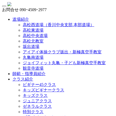
お問合せ
090ｰ4509ｰ2977
道場紹介
高松西道場（香川中央支部 本部道場）
高松東道場
高松中央道場
高松北教室
坂出道場
アイアイ体操クラブ坂出・新極真空手教室
丸亀南道場
ジョイフィット丸亀・子ども新極真空手教室
観音寺道場
師範・指導員紹介
クラス紹介
ビギナー45クラス
キッズビギナークラス
キッズクラス
ジュニアクラス
ゼネラルクラス
特別クラス