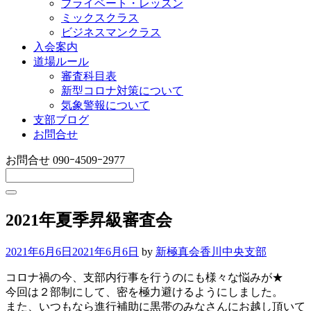
プライベート・レッスン
ミックスクラス
ビジネスマンクラス
入会案内
道場ルール
審査科目表
新型コロナ対策について
気象警報について
支部ブログ
お問合せ
お問合せ
090ｰ4509ｰ2977
2021年夏季昇級審査会
2021年6月6日
2021年6月6日
by
新極真会香川中央支部
コロナ禍の今、支部内行事を行うのにも様々な悩みが★
今回は２部制にして、密を極力避けるようにしました。
また、いつもなら進行補助に黒帯のみなさんにお越し頂いて