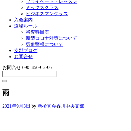
プライベート・レッスン
ミックスクラス
ビジネスマンクラス
入会案内
道場ルール
審査科目表
新型コロナ対策について
気象警報について
支部ブログ
お問合せ
お問合せ
090ｰ4509ｰ2977
雨
2021年9月3日
by
新極真会香川中央支部