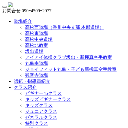
お問合せ
090ｰ4509ｰ2977
道場紹介
高松西道場（香川中央支部 本部道場）
高松東道場
高松中央道場
高松北教室
坂出道場
アイアイ体操クラブ坂出・新極真空手教室
丸亀南道場
ジョイフィット丸亀・子ども新極真空手教室
観音寺道場
師範・指導員紹介
クラス紹介
ビギナー45クラス
キッズビギナークラス
キッズクラス
ジュニアクラス
ゼネラルクラス
特別クラス