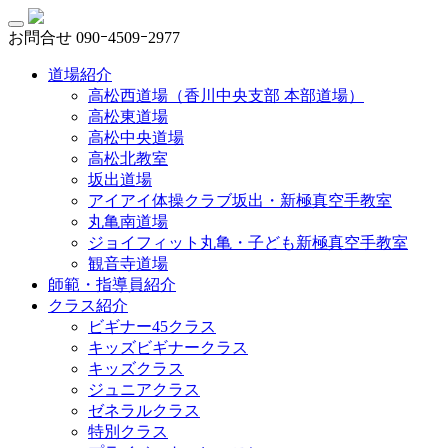
お問合せ
090ｰ4509ｰ2977
道場紹介
高松西道場（香川中央支部 本部道場）
高松東道場
高松中央道場
高松北教室
坂出道場
アイアイ体操クラブ坂出・新極真空手教室
丸亀南道場
ジョイフィット丸亀・子ども新極真空手教室
観音寺道場
師範・指導員紹介
クラス紹介
ビギナー45クラス
キッズビギナークラス
キッズクラス
ジュニアクラス
ゼネラルクラス
特別クラス