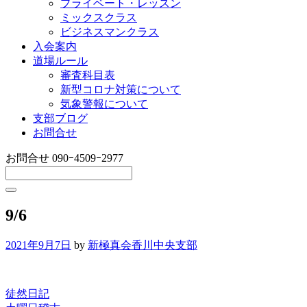
プライベート・レッスン
ミックスクラス
ビジネスマンクラス
入会案内
道場ルール
審査科目表
新型コロナ対策について
気象警報について
支部ブログ
お問合せ
お問合せ
090ｰ4509ｰ2977
9/6
2021年9月7日
by
新極真会香川中央支部
徒然日記