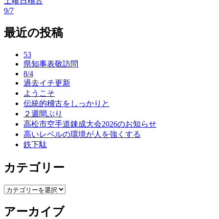
土曜日稽古
投
9/7
稿
最近の投稿
ナ
ビ
53
県知事表敬訪問
ゲ
8/4
ー
過去イチ更新
ようこそ
シ
伝統的稽古をしっかりと
ョ
２週間ぶり
高松市空手道錬成大会2026のお知らせ
ン
高いレベルの環境が人を強くする
鉄下駄
カテゴリー
カ
テ
アーカイブ
ゴ