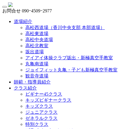
お問合せ
090ｰ4509ｰ2977
道場紹介
高松西道場（香川中央支部 本部道場）
高松東道場
高松中央道場
高松北教室
坂出道場
アイアイ体操クラブ坂出・新極真空手教室
丸亀南道場
ジョイフィット丸亀・子ども新極真空手教室
観音寺道場
師範・指導員紹介
クラス紹介
ビギナー45クラス
キッズビギナークラス
キッズクラス
ジュニアクラス
ゼネラルクラス
特別クラス