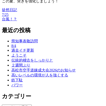
この夏、突きを強化しましょう！
徒然日記
7/25
投
台風！？
稿
最近の投稿
ナ
ビ
県知事表敬訪問
ゲ
8/4
過去イチ更新
ー
ようこそ
伝統的稽古をしっかりと
シ
２週間ぶり
ョ
高松市空手道錬成大会2026のお知らせ
高いレベルの環境が人を強くする
ン
鉄下駄
パワー
カテゴリー