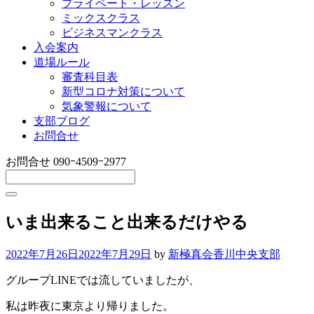
プライベート・レッスン
ミックスクラス
ビジネスマンクラス
入会案内
道場ルール
審査科目表
新型コロナ対策について
気象警報について
支部ブログ
お問合せ
お問合せ
090ｰ4509ｰ2977
いま出来ること出来るだけやる
2022年7月26日
2022年7月29日
by
新極真会香川中央支部
グループLINEでは流していましたが、
私は昨夜に東京より帰りました。