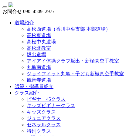
お問合せ
090ｰ4509ｰ2977
道場紹介
高松西道場（香川中央支部 本部道場）
高松東道場
高松中央道場
高松北教室
坂出道場
アイアイ体操クラブ坂出・新極真空手教室
丸亀南道場
ジョイフィット丸亀・子ども新極真空手教室
観音寺道場
師範・指導員紹介
クラス紹介
ビギナー45クラス
キッズビギナークラス
キッズクラス
ジュニアクラス
ゼネラルクラス
特別クラス