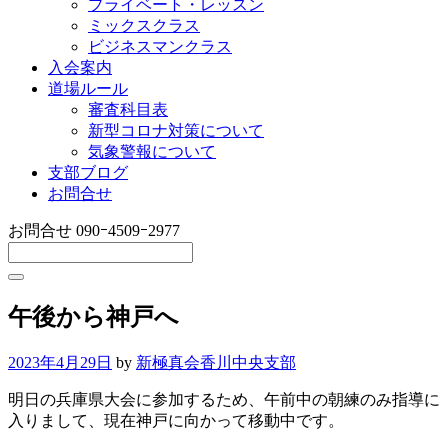
プライベート・レッスン
ミックスクラス
ビジネスマンクラス
入会案内
道場ルール
審査科目表
新型コロナ対策について
気象警報について
支部ブログ
お問合せ
お問合せ
090ｰ4509ｰ2977
午後から神戸へ
2023年4月29日
by
新極真会香川中央支部
明日の兵庫県大会に参加するため、午前中の朝練のみ指導に
入りまして、現在神戸に向かって移動中です。