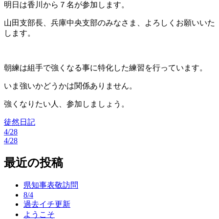
明日は香川から７名が参加します。
山田支部長、兵庫中央支部のみなさま、よろしくお願いいた
します。
朝練は組手で強くなる事に特化した練習を行っています。
いま強いかどうかは関係ありません。
強くなりたい人、参加しましょう。
徒然日記
4/28
投
4/28
稿
最近の投稿
ナ
ビ
県知事表敬訪問
8/4
ゲ
過去イチ更新
ー
ようこそ