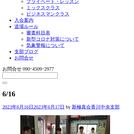
プライベート・レッスン
ミックスクラス
ビジネスマンクラス
入会案内
道場ルール
審査科目表
新型コロナ対策について
気象警報について
支部ブログ
お問合せ
お問合せ
090ｰ4509ｰ2977
6/16
2023年6月16日
2023年6月17日
by
新極真会香川中央支部