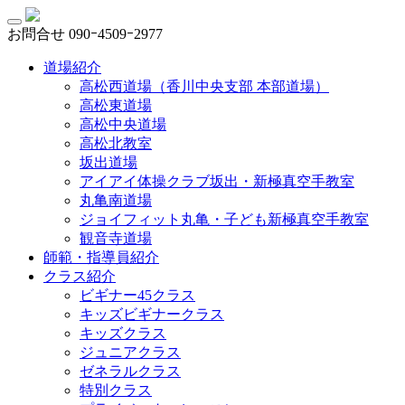
お問合せ
090ｰ4509ｰ2977
道場紹介
高松西道場（香川中央支部 本部道場）
高松東道場
高松中央道場
高松北教室
坂出道場
アイアイ体操クラブ坂出・新極真空手教室
丸亀南道場
ジョイフィット丸亀・子ども新極真空手教室
観音寺道場
師範・指導員紹介
クラス紹介
ビギナー45クラス
キッズビギナークラス
キッズクラス
ジュニアクラス
ゼネラルクラス
特別クラス