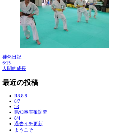
徒然日記
6/15
投
人間的成長
稿
最近の投稿
ナ
ビ
R8.8.8
8/7
ゲ
53
ー
県知事表敬訪問
8/4
シ
過去イチ更新
ようこそ
ョ