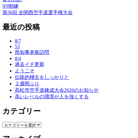
9/9朝練
投
第36回 全関西空手道選手権大会
稿
最近の投稿
ナ
ビ
8/7
ゲ
53
県知事表敬訪問
ー
8/4
過去イチ更新
シ
ようこそ
ョ
伝統的稽古をしっかりと
２週間ぶり
ン
高松市空手道錬成大会2026のお知らせ
高いレベルの環境が人を強くする
カテゴリー
カ
テ
ゴ