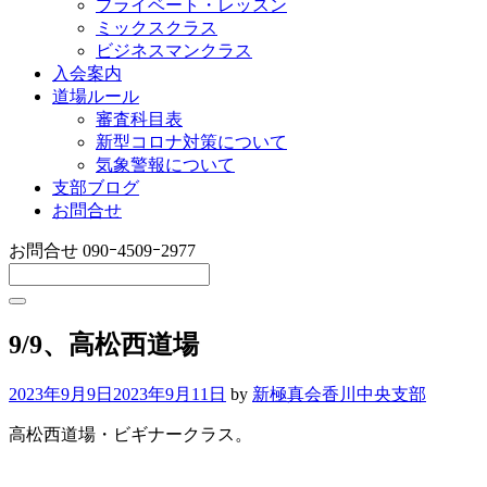
プライベート・レッスン
ミックスクラス
ビジネスマンクラス
入会案内
道場ルール
審査科目表
新型コロナ対策について
気象警報について
支部ブログ
お問合せ
お問合せ
090ｰ4509ｰ2977
9/9、高松西道場
2023年9月9日
2023年9月11日
by
新極真会香川中央支部
高松西道場・ビギナークラス。