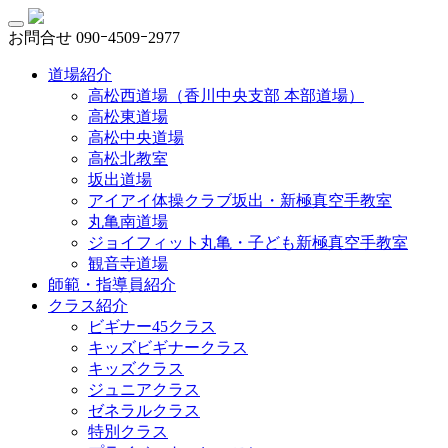
お問合せ
090ｰ4509ｰ2977
道場紹介
高松西道場（香川中央支部 本部道場）
高松東道場
高松中央道場
高松北教室
坂出道場
アイアイ体操クラブ坂出・新極真空手教室
丸亀南道場
ジョイフィット丸亀・子ども新極真空手教室
観音寺道場
師範・指導員紹介
クラス紹介
ビギナー45クラス
キッズビギナークラス
キッズクラス
ジュニアクラス
ゼネラルクラス
特別クラス