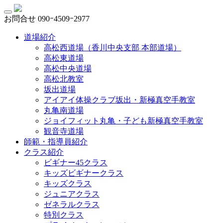
お問合せ
090ｰ4509ｰ2977
道場紹介
高松西道場（香川中央支部 本部道場）
高松東道場
高松中央道場
高松北教室
坂出道場
アイアイ体操クラブ坂出・新極真空手教室
丸亀南道場
ジョイフィット丸亀・子ども新極真空手教室
観音寺道場
師範・指導員紹介
クラス紹介
ビギナー45クラス
キッズビギナークラス
キッズクラス
ジュニアクラス
ゼネラルクラス
特別クラス