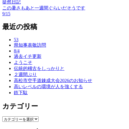
徒然日記
この暑さもあと一週間ぐらいだそうです
投
9/15
稿
最近の投稿
ナ
ビ
53
県知事表敬訪問
ゲ
8/4
ー
過去イチ更新
ようこそ
シ
伝統的稽古をしっかりと
ョ
２週間ぶり
高松市空手道錬成大会2026のお知らせ
ン
高いレベルの環境が人を強くする
鉄下駄
カテゴリー
カ
テ