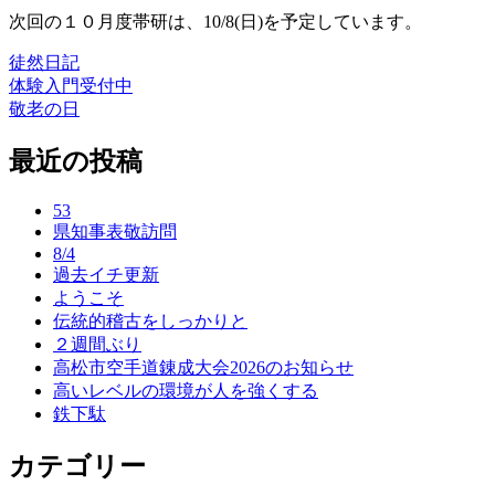
次回の１０月度帯研は、10/8(日)を予定しています。
徒然日記
体験入門受付中
投
敬老の日
稿
最近の投稿
ナ
ビ
53
ゲ
県知事表敬訪問
8/4
ー
過去イチ更新
ようこそ
シ
伝統的稽古をしっかりと
ョ
２週間ぶり
高松市空手道錬成大会2026のお知らせ
ン
高いレベルの環境が人を強くする
鉄下駄
カテゴリー