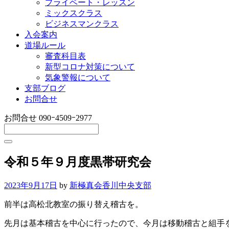
プライベート・レッスン
ミックスクラス
ビジネスマンクラス
入会案内
道場ルール
審査科目表
新型コロナ対策について
気象警報について
支部ブログ
お問合せ
お問合せ
090ｰ4509ｰ2977
令和５年９月度黒帯研究会
2023年9月17日
by
新極真会香川中央支部
前半は高松北教室の振り替え稽古を。
先月は基本稽古を中心に行ったので、今月は移動稽古と組手