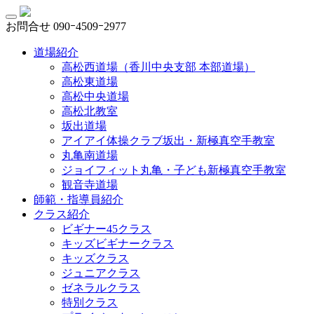
お問合せ
090ｰ4509ｰ2977
道場紹介
高松西道場（香川中央支部 本部道場）
高松東道場
高松中央道場
高松北教室
坂出道場
アイアイ体操クラブ坂出・新極真空手教室
丸亀南道場
ジョイフィット丸亀・子ども新極真空手教室
観音寺道場
師範・指導員紹介
クラス紹介
ビギナー45クラス
キッズビギナークラス
キッズクラス
ジュニアクラス
ゼネラルクラス
特別クラス