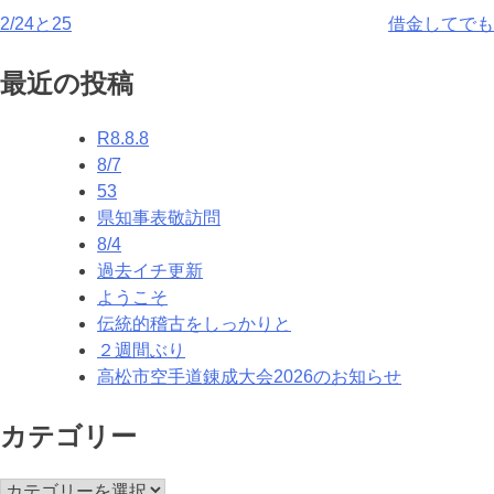
投
2/24と25
借金してでも
稿
最近の投稿
ナ
R8.8.8
ビ
8/7
ゲ
53
県知事表敬訪問
ー
8/4
シ
過去イチ更新
ようこそ
ョ
伝統的稽古をしっかりと
ン
２週間ぶり
高松市空手道錬成大会2026のお知らせ
カテゴリー
カ