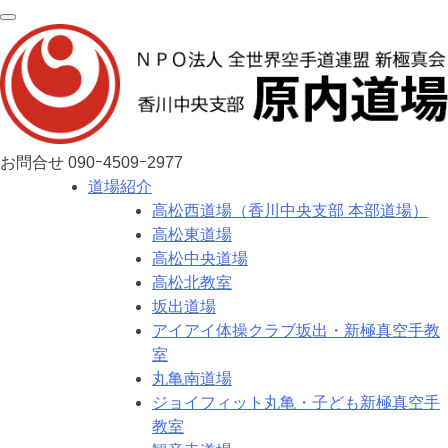
お問合せ
090ｰ4509ｰ2977
道場紹介
高松西道場（香川中央支部 本部道場）
高松東道場
高松中央道場
高松北教室
坂出道場
アイアイ体操クラブ坂出・新極真空手教
室
丸亀南道場
ジョイフィット丸亀・子ども新極真空手
教室