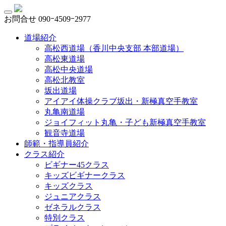
お問合せ
090ｰ4509ｰ2977
道場紹介
高松西道場（香川中央支部 本部道場）
高松東道場
高松中央道場
高松北教室
坂出道場
アイアイ体操クラブ坂出・新極真空手教室
丸亀南道場
ジョイフィット丸亀・子ども新極真空手教室
観音寺道場
師範・指導員紹介
クラス紹介
ビギナー45クラス
キッズビギナークラス
キッズクラス
ジュニアクラス
ゼネラルクラス
特別クラス