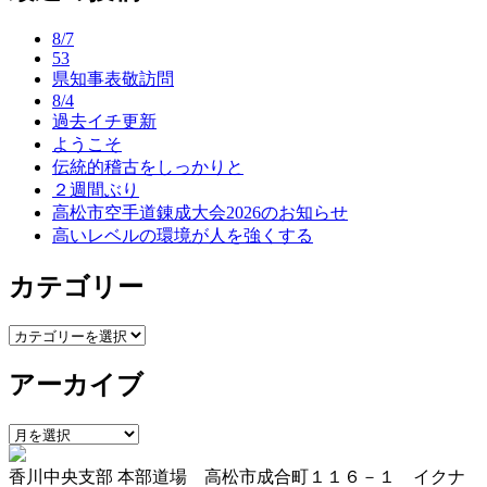
ナ
8/7
ビ
53
県知事表敬訪問
ゲ
8/4
ー
過去イチ更新
ようこそ
シ
伝統的稽古をしっかりと
ョ
２週間ぶり
高松市空手道錬成大会2026のお知らせ
ン
高いレベルの環境が人を強くする
カテゴリー
カ
テ
アーカイブ
ゴ
リ
ー
ア
ー
香川中央支部 本部道場 高松市成合町１１６－１ イクナ
カ