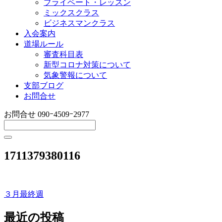
プライベート・レッスン
ミックスクラス
ビジネスマンクラス
入会案内
道場ルール
審査科目表
新型コロナ対策について
気象警報について
支部ブログ
お問合せ
お問合せ
090ｰ4509ｰ2977
1711379380116
３月最終週
投
稿
最近の投稿