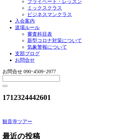
プライベート・レッスン
ミックスクラス
ビジネスマンクラス
入会案内
道場ルール
審査科目表
新型コロナ対策について
気象警報について
支部ブログ
お問合せ
お問合せ
090ｰ4509ｰ2977
1712324442601
観音寺ツアー
投
稿
最近の投稿