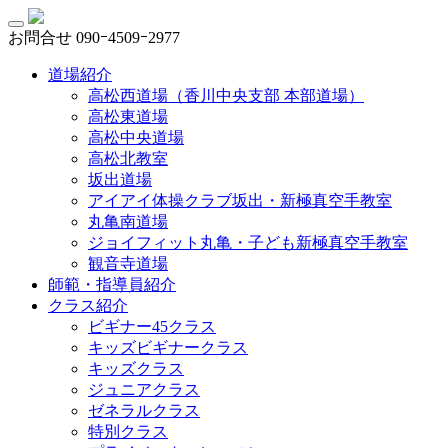
お問合せ
090ｰ4509ｰ2977
道場紹介
高松西道場（香川中央支部 本部道場）
高松東道場
高松中央道場
高松北教室
坂出道場
アイアイ体操クラブ坂出・新極真空手教室
丸亀南道場
ジョイフィット丸亀・子ども新極真空手教室
観音寺道場
師範・指導員紹介
クラス紹介
ビギナー45クラス
キッズビギナークラス
キッズクラス
ジュニアクラス
ゼネラルクラス
特別クラス