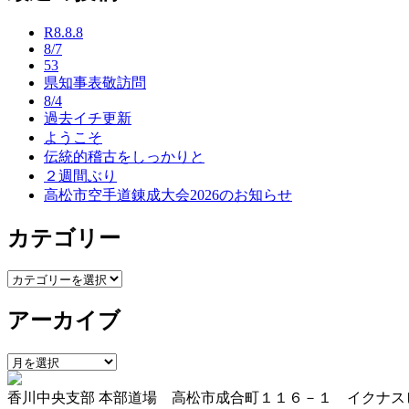
ナ
R8.8.8
ビ
8/7
53
ゲ
県知事表敬訪問
ー
8/4
過去イチ更新
シ
ようこそ
ョ
伝統的稽古をしっかりと
２週間ぶり
ン
高松市空手道錬成大会2026のお知らせ
カテゴリー
カ
テ
アーカイブ
ゴ
リ
ー
ア
ー
香川中央支部 本部道場 高松市成合町１１６－１ イクナス
カ