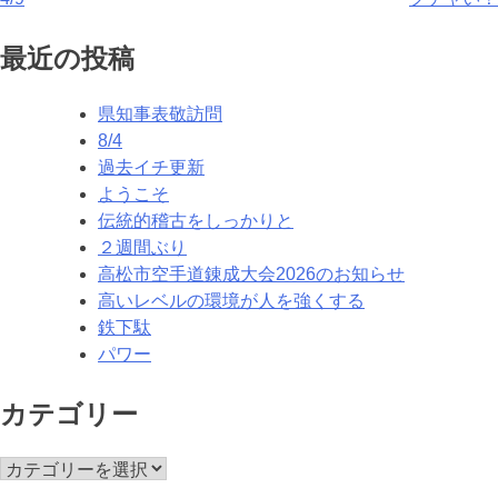
投
稿
最近の投稿
ナ
県知事表敬訪問
ビ
8/4
ゲ
過去イチ更新
ようこそ
ー
伝統的稽古をしっかりと
シ
２週間ぶり
高松市空手道錬成大会2026のお知らせ
ョ
高いレベルの環境が人を強くする
ン
鉄下駄
パワー
カテゴリー
カ
テ