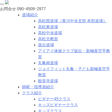
お問合せ
090ｰ4509ｰ2977
道場紹介
高松西道場（香川中央支部 本部道場）
高松東道場
高松中央道場
高松北教室
坂出道場
アイアイ体操クラブ坂出・新極真空手教
室
丸亀南道場
ジョイフィット丸亀・子ども新極真空手
教室
観音寺道場
師範・指導員紹介
クラス紹介
ビギナー45クラス
キッズビギナークラス
キッズクラス