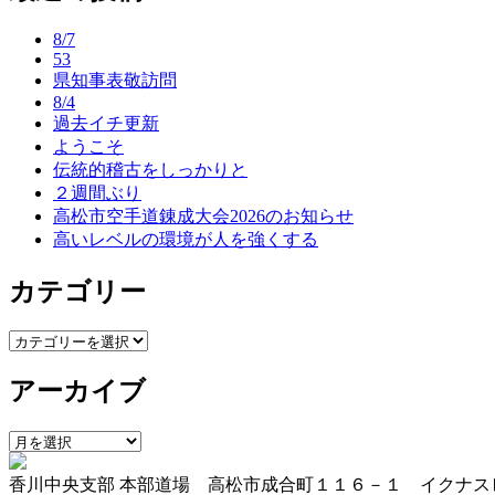
ナ
8/7
ビ
53
県知事表敬訪問
ゲ
8/4
ー
過去イチ更新
ようこそ
シ
伝統的稽古をしっかりと
ョ
２週間ぶり
高松市空手道錬成大会2026のお知らせ
ン
高いレベルの環境が人を強くする
カテゴリー
カ
テ
アーカイブ
ゴ
リ
ー
ア
ー
香川中央支部 本部道場 高松市成合町１１６－１ イクナス
カ