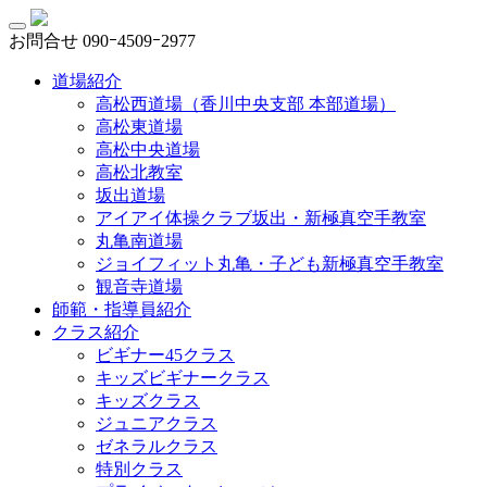
お問合せ
090ｰ4509ｰ2977
道場紹介
高松西道場（香川中央支部 本部道場）
高松東道場
高松中央道場
高松北教室
坂出道場
アイアイ体操クラブ坂出・新極真空手教室
丸亀南道場
ジョイフィット丸亀・子ども新極真空手教室
観音寺道場
師範・指導員紹介
クラス紹介
ビギナー45クラス
キッズビギナークラス
キッズクラス
ジュニアクラス
ゼネラルクラス
特別クラス