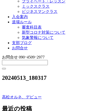
プライベート・レッスン
ミックスクラス
ビジネスマンクラス
入会案内
道場ルール
審査科目表
新型コロナ対策について
気象警報について
支部ブログ
お問合せ
お問合せ
090ｰ4509ｰ2977
20240513_180317
高松オルネ、デビュー
投
稿
最近の投稿