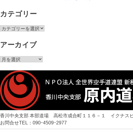
カテゴリー
カ
テ
ゴ
アーカイブ
リ
ー
ア
ー
カ
イ
ブ
香川中央支部 本部道場 高松市成合町１１６－１ イクナスビ
お問合せTEL：090ｰ4509ｰ2977