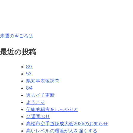
投
来週の今ごろは
稿
最近の投稿
ナ
8/7
ビ
53
ゲ
県知事表敬訪問
8/4
ー
過去イチ更新
シ
ようこそ
伝統的稽古をしっかりと
ョ
２週間ぶり
ン
高松市空手道錬成大会2026のお知らせ
高いレベルの環境が人を強くする