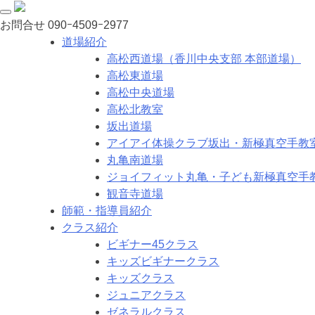
お問合せ
090ｰ4509ｰ2977
道場紹介
高松西道場（香川中央支部 本部道場）
高松東道場
高松中央道場
高松北教室
坂出道場
アイアイ体操クラブ坂出・新極真空手教
丸亀南道場
ジョイフィット丸亀・子ども新極真空手
観音寺道場
師範・指導員紹介
クラス紹介
ビギナー45クラス
キッズビギナークラス
キッズクラス
ジュニアクラス
ゼネラルクラス