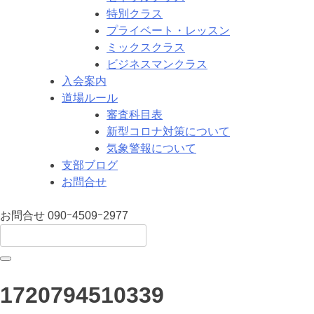
特別クラス
プライベート・レッスン
ミックスクラス
ビジネスマンクラス
入会案内
道場ルール
審査科目表
新型コロナ対策について
気象警報について
支部ブログ
お問合せ
お問合せ
090ｰ4509ｰ2977
1720794510339