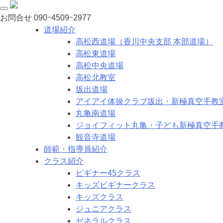
お問合せ
090ｰ4509ｰ2977
道場紹介
高松西道場（香川中央支部 本部道場）
高松東道場
高松中央道場
高松北教室
坂出道場
アイアイ体操クラブ坂出・新極真空手教
丸亀南道場
ジョイフィット丸亀・子ども新極真空手
観音寺道場
師範・指導員紹介
クラス紹介
ビギナー45クラス
キッズビギナークラス
キッズクラス
ジュニアクラス
ゼネラルクラス