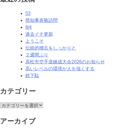
ナ
53
ビ
県知事表敬訪問
ゲ
8/4
過去イチ更新
ー
ようこそ
シ
伝統的稽古をしっかりと
２週間ぶり
ョ
高松市空手道錬成大会2026のお知らせ
ン
高いレベルの環境が人を強くする
鉄下駄
カテゴリー
カ
テ
ゴ
アーカイブ
リ