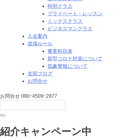
特別クラス
プライベート・レッスン
ミックスクラス
ビジネスマンクラス
入会案内
道場ルール
審査科目表
新型コロナ対策について
気象警報について
支部ブログ
お問合せ
お問合せ
090ｰ4509ｰ2977
紹介キャンペーン中