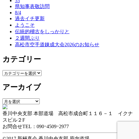
53
ー
県知事表敬訪問
8/4
シ
過去イチ更新
ようこそ
ョ
伝統的稽古をしっかりと
ン
２週間ぶり
高松市空手道錬成大会2026のお知らせ
カテゴリー
カ
テ
アーカイブ
ゴ
リ
ー
ア
ー
香川中央支部 本部道場 高松市成合町１１６－１ イクナ
カ
スビル２F
イ
お問合せTEL：090ｰ4509ｰ2977
ブ
©2017 新極真会 香川中央支部 原内道場