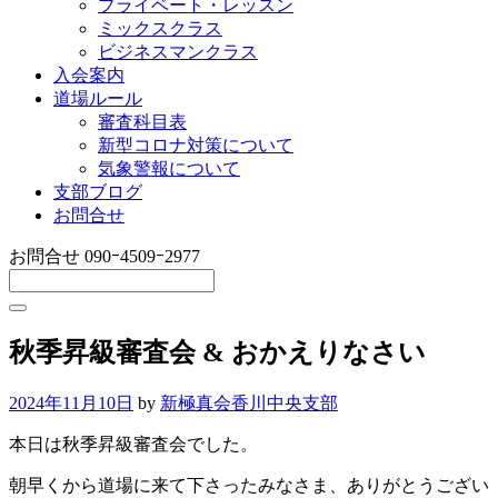
プライベート・レッスン
ミックスクラス
ビジネスマンクラス
入会案内
道場ルール
審査科目表
新型コロナ対策について
気象警報について
支部ブログ
お問合せ
お問合せ
090ｰ4509ｰ2977
秋季昇級審査会 & おかえりなさい
2024年11月10日
by
新極真会香川中央支部
本日は秋季昇級審査会でした。
朝早くから道場に来て下さったみなさま、ありがとうござい