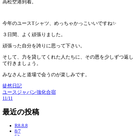
高松空港到着。
今年のユースTシャツ、めっちゃかっこいいですね✨
３日間、よく頑張りました。
頑張った自分を誇りに思って下さい。
そして、力を貸してくれた人たちに、その恩を少しずつ返し
て行きましょう。
みなさんと道場で会うのが楽しみです。
徒然日記
ユースジャパン強化合宿
投
11/11
稿
最近の投稿
ナ
ビ
R8.8.8
8/7
ゲ