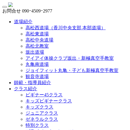
お問合せ
090ｰ4509ｰ2977
道場紹介
高松西道場（香川中央支部 本部道場）
高松東道場
高松中央道場
高松北教室
坂出道場
アイアイ体操クラブ坂出・新極真空手教室
丸亀南道場
ジョイフィット丸亀・子ども新極真空手教室
観音寺道場
師範・指導員紹介
クラス紹介
ビギナー45クラス
キッズビギナークラス
キッズクラス
ジュニアクラス
ゼネラルクラス
特別クラス