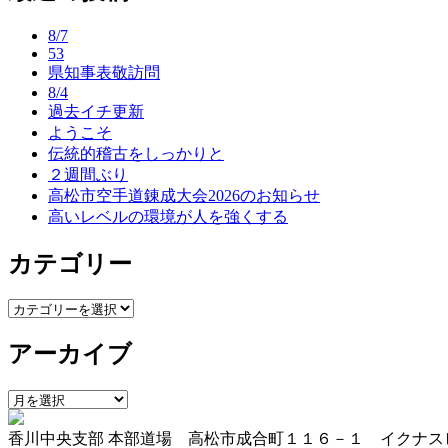
ナ
8/7
ビ
53
県知事表敬訪問
ゲ
8/4
ー
過去イチ更新
ようこそ
シ
伝統的稽古をしっかりと
ョ
２週間ぶり
高松市空手道錬成大会2026のお知らせ
ン
高いレベルの環境が人を強くする
カテゴリー
カ
テ
アーカイブ
ゴ
リ
ー
ア
ー
香川中央支部 本部道場 高松市成合町１１６－１ イクナス
カ