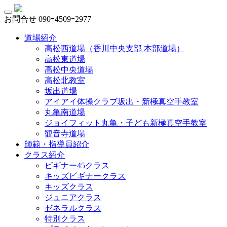
お問合せ
090ｰ4509ｰ2977
道場紹介
高松西道場（香川中央支部 本部道場）
高松東道場
高松中央道場
高松北教室
坂出道場
アイアイ体操クラブ坂出・新極真空手教室
丸亀南道場
ジョイフィット丸亀・子ども新極真空手教室
観音寺道場
師範・指導員紹介
クラス紹介
ビギナー45クラス
キッズビギナークラス
キッズクラス
ジュニアクラス
ゼネラルクラス
特別クラス