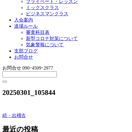
プライベート・レッスン
ミックスクラス
ビジネスマンクラス
入会案内
道場ルール
審査科目表
新型コロナ対策について
気象警報について
支部ブログ
お問合せ
お問合せ
090ｰ4509ｰ2977
20250301_105844
続・出稽古
投
稿
最近の投稿