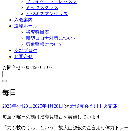
プライベート・レッスン
ミックスクラス
ビジネスマンクラス
入会案内
道場ルール
審査科目表
新型コロナ対策について
気象警報について
支部ブログ
お問合せ
お問合せ
090ｰ4509ｰ2977
毎日
2025年4月23日
2025年4月28日
by
新極真会香川中央支部
毎週水曜日の朝は指導員稽古を実施しています。
「力も技のうち」という、故大山総裁の金言より体力トレー