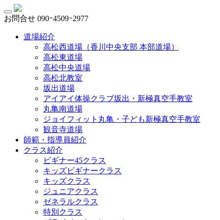
お問合せ
090ｰ4509ｰ2977
道場紹介
高松西道場（香川中央支部 本部道場）
高松東道場
高松中央道場
高松北教室
坂出道場
アイアイ体操クラブ坂出・新極真空手教室
丸亀南道場
ジョイフィット丸亀・子ども新極真空手教室
観音寺道場
師範・指導員紹介
クラス紹介
ビギナー45クラス
キッズビギナークラス
キッズクラス
ジュニアクラス
ゼネラルクラス
特別クラス