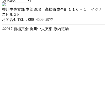
ー
香川中央支部 本部道場 高松市成合町１１６－１ イクナ
カ
スビル２F
イ
お問合せTEL：090ｰ4509ｰ2977
ブ
©2017 新極真会 香川中央支部 原内道場