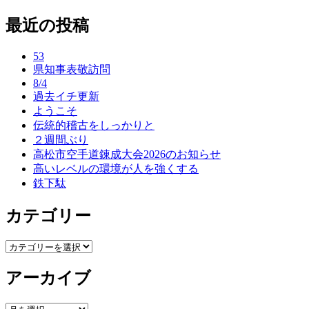
稿
最近の投稿
ナ
ビ
53
ゲ
県知事表敬訪問
8/4
ー
過去イチ更新
ようこそ
シ
伝統的稽古をしっかりと
ョ
２週間ぶり
高松市空手道錬成大会2026のお知らせ
ン
高いレベルの環境が人を強くする
鉄下駄
カテゴリー
カ
テ
アーカイブ
ゴ
リ
ー
ア