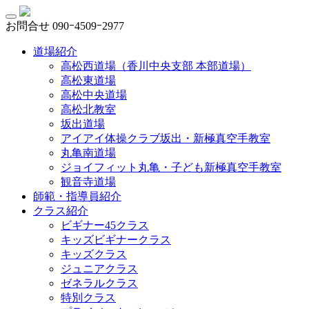
お問合せ
090ｰ4509ｰ2977
道場紹介
高松西道場（香川中央支部 本部道場）
高松東道場
高松中央道場
高松北教室
坂出道場
アイアイ体操クラブ坂出・新極真空手教室
丸亀南道場
ジョイフィット丸亀・子ども新極真空手教室
観音寺道場
師範・指導員紹介
クラス紹介
ビギナー45クラス
キッズビギナークラス
キッズクラス
ジュニアクラス
ゼネラルクラス
特別クラス