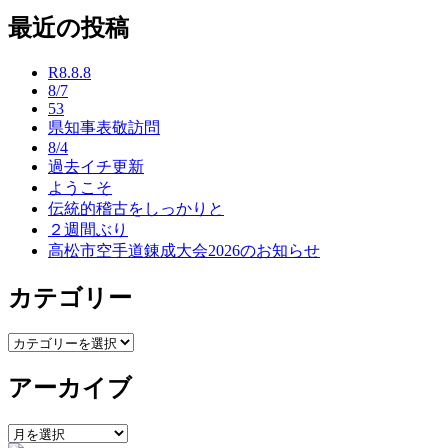
稿
最近の投稿
ナ
R8.8.8
ビ
8/7
53
ゲ
県知事表敬訪問
ー
8/4
過去イチ更新
シ
ようこそ
ョ
伝統的稽古をしっかりと
２週間ぶり
ン
高松市空手道錬成大会2026のお知らせ
カテゴリー
カ
テ
アーカイブ
ゴ
リ
ー
ア