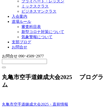
プライベート・レッスン
ミックスクラス
ビジネスマンクラス
入会案内
道場ルール
審査科目表
新型コロナ対策について
気象警報について
支部ブログ
お問合せ
お問合せ
090ｰ4509ｰ2977
丸亀市空手道錬成大会2025 プログラ
ム
丸亀市空手道錬成大会2025・直前情報
投