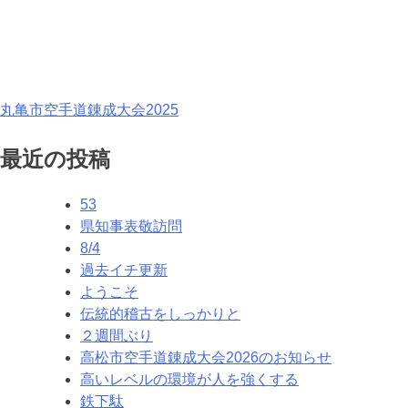
投
丸亀市空手道錬成大会2025
稿
最近の投稿
ナ
53
ビ
県知事表敬訪問
ゲ
8/4
過去イチ更新
ー
ようこそ
シ
伝統的稽古をしっかりと
２週間ぶり
ョ
高松市空手道錬成大会2026のお知らせ
ン
高いレベルの環境が人を強くする
鉄下駄