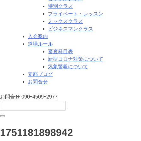
特別クラス
プライベート・レッスン
ミックスクラス
ビジネスマンクラス
入会案内
道場ルール
審査科目表
新型コロナ対策について
気象警報について
支部ブログ
お問合せ
お問合せ
090ｰ4509ｰ2977
1751181898942