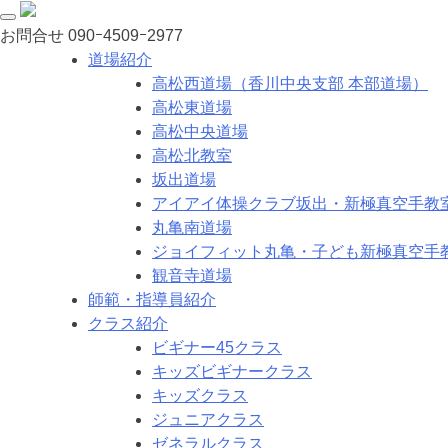
お問合せ
090ｰ4509ｰ2977
道場紹介
高松西道場（香川中央支部 本部道場）
高松東道場
高松中央道場
高松北教室
坂出道場
アイアイ体操クラブ坂出・新極真空手教
丸亀南道場
ジョイフィット丸亀・子ども新極真空手
観音寺道場
師範・指導員紹介
クラス紹介
ビギナー45クラス
キッズビギナークラス
キッズクラス
ジュニアクラス
ゼネラルクラス