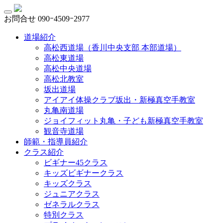
お問合せ
090ｰ4509ｰ2977
道場紹介
高松西道場（香川中央支部 本部道場）
高松東道場
高松中央道場
高松北教室
坂出道場
アイアイ体操クラブ坂出・新極真空手教室
丸亀南道場
ジョイフィット丸亀・子ども新極真空手教室
観音寺道場
師範・指導員紹介
クラス紹介
ビギナー45クラス
キッズビギナークラス
キッズクラス
ジュニアクラス
ゼネラルクラス
特別クラス