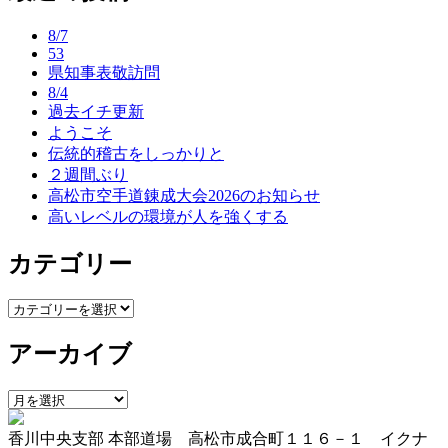
ナ
8/7
ビ
53
県知事表敬訪問
ゲ
8/4
ー
過去イチ更新
ようこそ
シ
伝統的稽古をしっかりと
ョ
２週間ぶり
高松市空手道錬成大会2026のお知らせ
ン
高いレベルの環境が人を強くする
カテゴリー
カ
テ
アーカイブ
ゴ
リ
ー
ア
ー
香川中央支部 本部道場 高松市成合町１１６－１ イクナ
カ