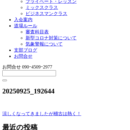
プライベート・レッスン
ミックスクラス
ビジネスマンクラス
入会案内
道場ルール
審査科目表
新型コロナ対策について
気象警報について
支部ブログ
お問合せ
お問合せ
090ｰ4509ｰ2977
20250925_192644
涼しくなってきましたが稽古は熱く！
投
稿
最近の投稿