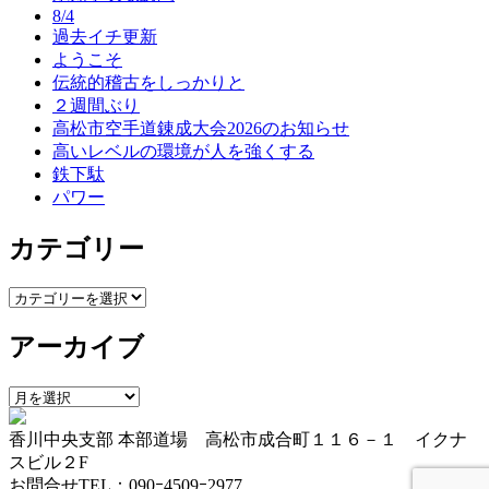
ゲ
8/4
過去イチ更新
ー
ようこそ
シ
伝統的稽古をしっかりと
２週間ぶり
ョ
高松市空手道錬成大会2026のお知らせ
ン
高いレベルの環境が人を強くする
鉄下駄
パワー
カテゴリー
カ
テ
アーカイブ
ゴ
リ
ー
ア
ー
香川中央支部 本部道場 高松市成合町１１６－１ イクナ
カ
スビル２F
イ
お問合せTEL：090ｰ4509ｰ2977
ブ