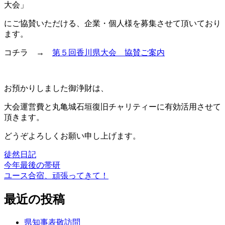
大会」
にご協賛いただける、企業・個人様を募集させて頂いており
ます。
コチラ →
第５回香川県大会 協賛ご案内
お預かりしました御浄財は、
大会運営費と丸亀城石垣復旧チャリティーに有効活用させて
頂きます。
どうぞよろしくお願い申し上げます。
徒然日記
今年最後の帯研
投
ユース合宿、頑張ってきて！
稿
最近の投稿
ナ
ビ
県知事表敬訪問