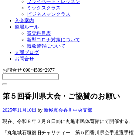
プライベート・レッスン
ミックスクラス
ビジネスマンクラス
入会案内
道場ルール
審査科目表
新型コロナ対策について
気象警報について
支部ブログ
お問合せ
お問合せ
090ｰ4509ｰ2977
第５回香川県大会・ご協賛のお願い
2025年11月10日
by
新極真会香川中央支部
現在、令和８年２月８日㈰に丸亀市民体育館にて開催する、
「丸亀城石垣復旧チャリティー 第５回香川県空手道選手権