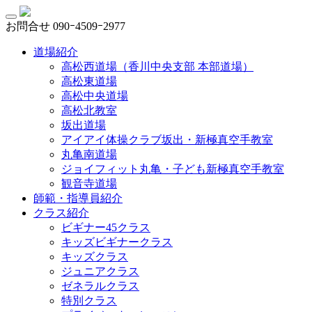
お問合せ
090ｰ4509ｰ2977
道場紹介
高松西道場（香川中央支部 本部道場）
高松東道場
高松中央道場
高松北教室
坂出道場
アイアイ体操クラブ坂出・新極真空手教室
丸亀南道場
ジョイフィット丸亀・子ども新極真空手教室
観音寺道場
師範・指導員紹介
クラス紹介
ビギナー45クラス
キッズビギナークラス
キッズクラス
ジュニアクラス
ゼネラルクラス
特別クラス